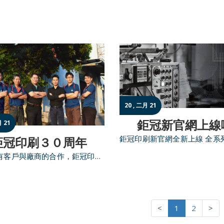
20 , 二月 21
鉅冠新官網上線
月 21
鉅冠印刷３０周年
感謝所有客戶與廠商的合作，鉅冠印刷已成立30年囉！
1
2
<
>